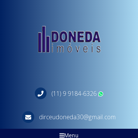
(11) 9 9184-6326
WhatsApp
dirceudoneda30@gmail.com
Menu