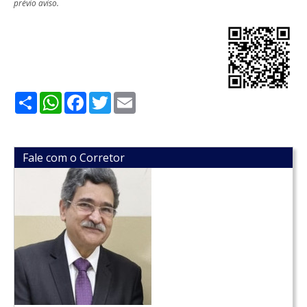
prévio aviso.
Share
WhatsApp
Facebook
Twitter
Email
Fale com o Corretor