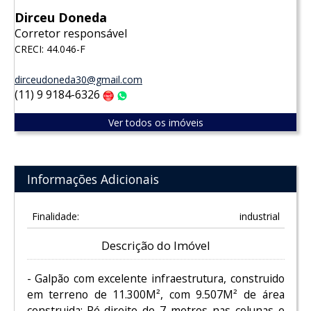
Dirceu Doneda
Corretor responsável
CRECI: 44.046-F
dirceudoneda30@gmail.com
(11) 9 9184-6326
Claro
WhatsApp
Ver todos os imóveis
Informações Adicionais
Finalidade:
industrial
Descrição do Imóvel
- Galpão com excelente infraestrutura, construido
em terreno de 11.300M², com 9.507M² de área
construida; Pé-direito de 7 metros nas colunas e