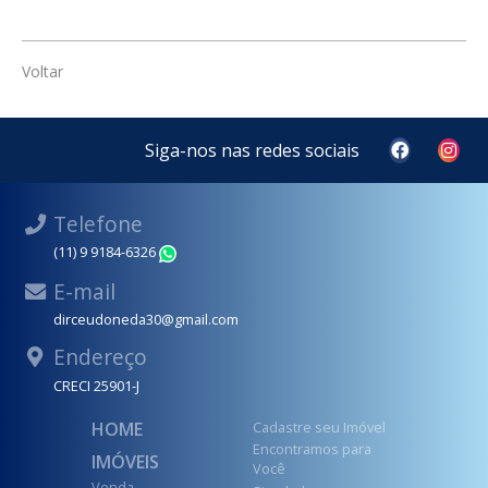
Voltar
Siga-nos nas redes sociais
Telefone
(11) 9 9184-6326
WhatsApp
E-mail
dirceudoneda30@gmail.com
Endereço
CRECI 25901-J
HOME
Cadastre seu Imóvel
Encontramos para
IMÓVEIS
Você
Venda