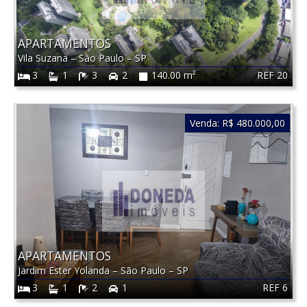
APARTAMENTOS
Vila Suzana
–
São Paulo
–
SP
REF 20
3
1
3
2
140.00 m²
Venda:
R$ 480.000,00
APARTAMENTOS
Jardim Ester Yolanda
–
São Paulo
–
SP
REF 6
3
1
2
1