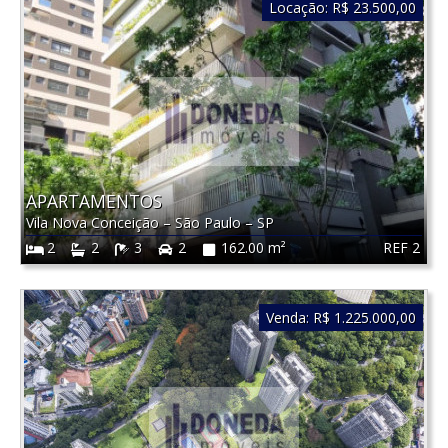
Locação:
R$ 23.500,00
APARTAMENTOS
Vila Nova Conceição
–
São Paulo
–
SP
REF 2
2
2
3
2
162.00 m²
Venda:
R$ 1.225.000,00