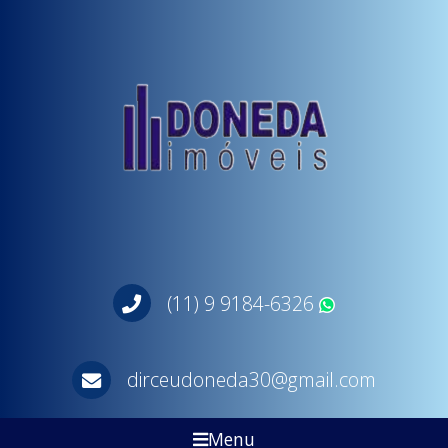
(11) 9 9184-6326
WhatsApp
dirceudoneda30@gmail.com
Menu