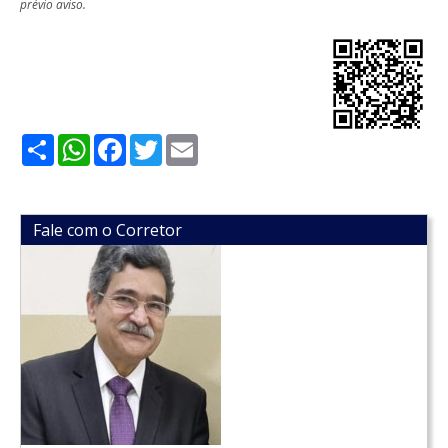
prévio aviso.
Share
WhatsApp
Facebook
Twitter
Email
Fale com o Corretor