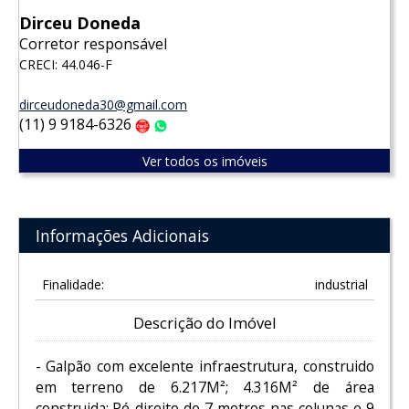
Dirceu Doneda
Corretor responsável
CRECI: 44.046-F
dirceudoneda30@gmail.com
(11) 9 9184-6326
Claro
WhatsApp
Ver todos os imóveis
Informações Adicionais
Finalidade:
industrial
Descrição do Imóvel
- Galpão com excelente infraestrutura, construido
em terreno de 6.217M²; 4.316M² de área
construida; Pé-direito de 7 metros nas colunas e 9