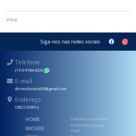
Voltar
Siga-nos nas redes sociais
Telefone
(11) 9 9184-6326
WhatsApp
E-mail
dirceudoneda30@gmail.com
Endereço
CRECI 25901-J
HOME
Cadastre seu Imóvel
Encontramos para
IMÓVEIS
Você
Venda