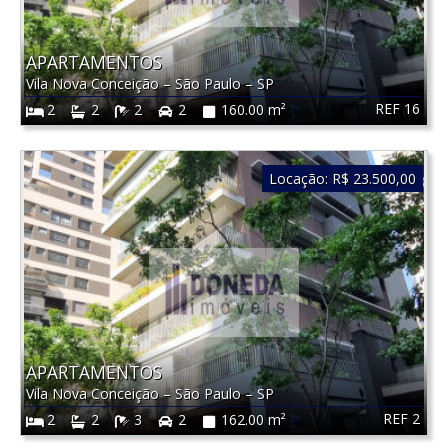
APARTAMENTOS
Vila Nova Conceição
–
São Paulo
–
SP
REF 16
2
2
2
2
160.00 m²
Locação:
R$ 23.500,00
APARTAMENTOS
Vila Nova Conceição
–
São Paulo
–
SP
REF 2
2
2
3
2
162.00 m²