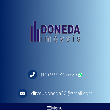
(11) 9 9184-6326
WhatsApp
dirceudoneda30@gmail.com
Menu