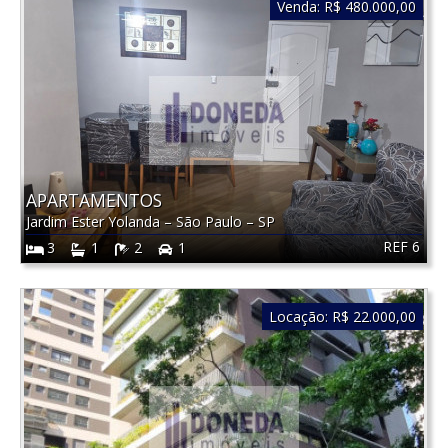
Venda:
R$ 480.000,00
APARTAMENTOS
Jardim Ester Yolanda
–
São Paulo
–
SP
REF 6
3
1
2
1
Locação:
R$ 22.000,00